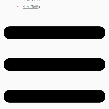
中文 (繁體)