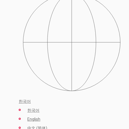
한국어
한국어
English
中文 (简体)