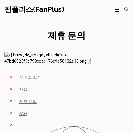
팬플러스(FanPlus)
제휴 문의
서비스 소개
채용
제휴 문의
FAQ